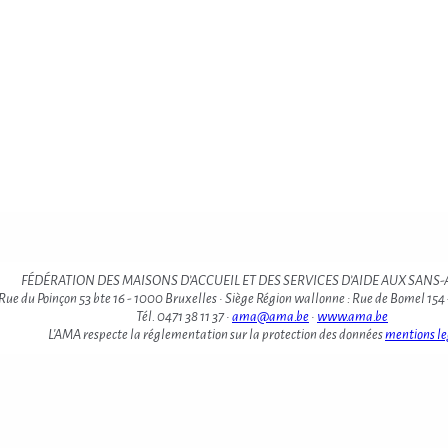
FÉDÉRATION DES MAISONS D’ACCUEIL ET DES SERVICES D’AIDE AUX SANS-
Rue du Poinçon 53 bte 16 - 1000 Bruxelles • Siège Région wallonne : Rue de Bomel 1
Tél. 0471 38 11 37 •
ama@ama.be
•
www.ama.be
L'AMA respecte la réglementation sur la protection des données
mentions le