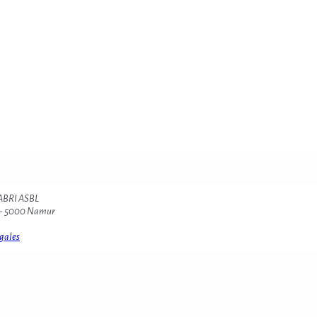
ABRI ASBL
54 - 5000 Namur
gales